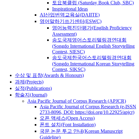
토요북클럽 (Saturday Book Club, SBC)
Inspirational Ideas
AI산업번역교육실(DAIITE)
영어말하기쓰기센터(ESWC)
영어능력진단평가(English Proficiency
Assessment)
송도국제영어스토리텔링경연대회
(Songdo International English Storytelling
Contest, SIESC)
송도국제한국어스토리텔링경연대회
(Songdo International Korean Storytelling
Contest, SIKSC)
수상 및 표창(Awards & Honours)
과제(Projects)
실적(Publications)
학술지(Journal)
Asia Pacific Journal of Corpus Research (APJCR)
Asia Pacific Journal of Corpus Research (e-ISSN
2733-8096, DOI: https://doi.org/10.22925/apjcr)
오픈 액세스(Open Access)
폰트 설치(Font Installation)
국문 논문 투고 안내(Korean Manuscript
Guideline)