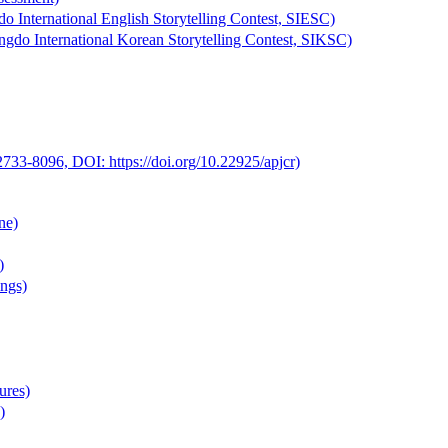
nal English Storytelling Contest, SIESC)
ional Korean Storytelling Contest, SIKSC)
733-8096, DOI: https://doi.org/10.22925/apjcr)
ne)
)
ngs)
res)
)