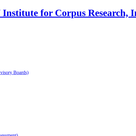
 for Corpus Research, Inche
sory Boards)
ssment)