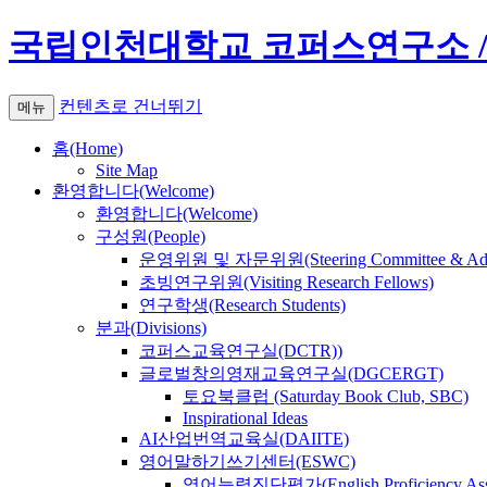
국립인천대학교 코퍼스연구소 / Institute
컨텐츠로 건너뛰기
메뉴
홈(Home)
Site Map
환영합니다(Welcome)
환영합니다(Welcome)
구성원(People)
운영위원 및 자문위원(Steering Committee & Advi
초빙연구위원(Visiting Research Fellows)
연구학생(Research Students)
분과(Divisions)
코퍼스교육연구실(DCTR))
글로벌창의영재교육연구실(DGCERGT)
토요북클럽 (Saturday Book Club, SBC)
Inspirational Ideas
AI산업번역교육실(DAIITE)
영어말하기쓰기센터(ESWC)
영어능력진단평가(English Proficiency Asse