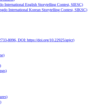
nal English Storytelling Contest, SIESC)
ional Korean Storytelling Contest, SIKSC)
733-8096, DOI: https://doi.org/10.22925/apjcr)
ne)
)
ngs)
res)
)