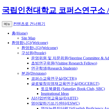
국립인천대학교 코퍼스연구소 / Institute
컨텐츠로 건너뛰기
메뉴
홈(Home)
Site Map
환영합니다(Welcome)
환영합니다(Welcome)
구성원(People)
운영위원 및 자문위원(Steering Committee & Advi
초빙연구위원(Visiting Research Fellows)
연구학생(Research Students)
분과(Divisions)
코퍼스교육연구실(DCTR))
글로벌창의영재교육연구실(DGCERGT)
토요북클럽 (Saturday Book Club, SBC)
Inspirational Ideas
AI산업번역교육실(DAIITE)
영어말하기쓰기센터(ESWC)
영어능력진단평가(English Proficiency Asse