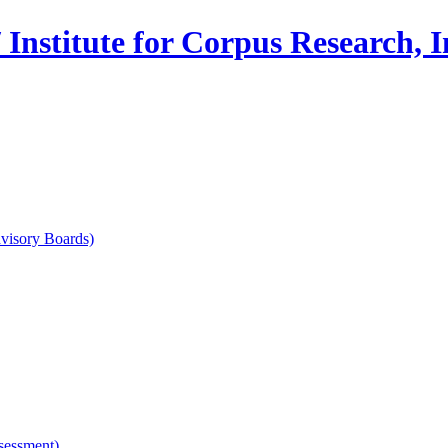
 for Corpus Research, Inche
sory Boards)
ssment)